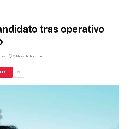
andidato tras operativo
o
ios
2 Mins de lectura
est