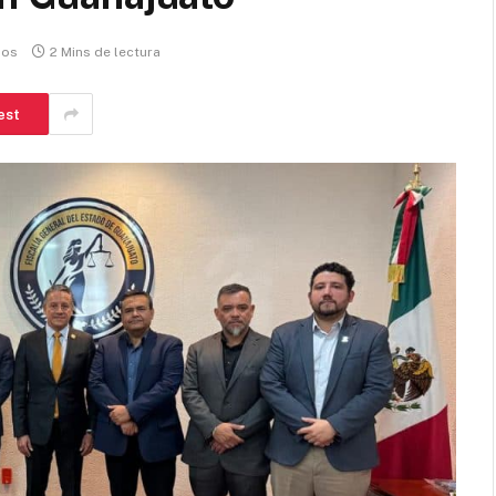
ios
2 Mins de lectura
est