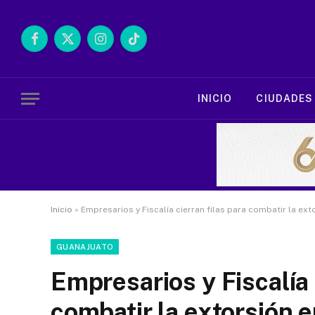
Facebook
X
Instagram
TikTok
(Twitter)
INICIO
CIUDADES
Inicio
»
Empresarios y Fiscalía cierran filas para combatir la ex
GUANAJUATO
Empresarios y Fiscalía 
combatir la extorsión 