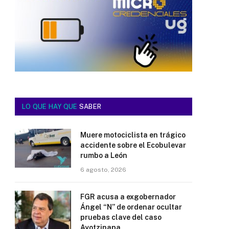
LO QUE HAY QUE
SABER
Muere motociclista en trágico
accidente sobre el Ecobulevar
rumbo a León
6 agosto, 2026
FGR acusa a exgobernador
Ángel “N” de ordenar ocultar
pruebas clave del caso
Ayotzinapa