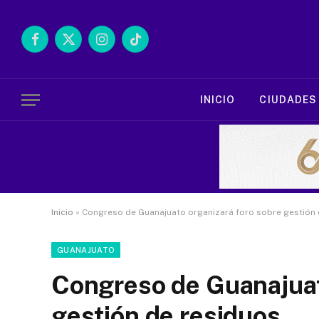
Facebook
X
Instagram
TikTok
(Twitter)
INICIO
CIUDADES
Inicio
»
Congreso de Guanajuato organizará foro sobre gestión 
GUANAJUATO
Congreso de Guanajuat
gestión de residuos