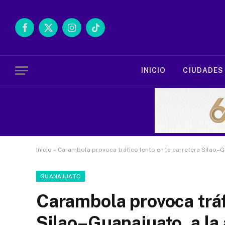
Facebook
X
Instagram
TikTok
(Twitter)
INICIO
CIUDADES
Inicio
»
Carambola provoca tráfico lento en la carretera Silao–G
GUANAJUATO
Carambola provoca tráfi
Silao–Guanajuato, a la