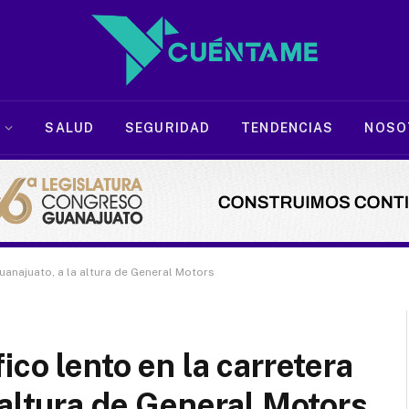
SALUD
SEGURIDAD
TENDENCIAS
NOSO
uanajuato, a la altura de General Motors
co lento en la carretera
 altura de General Motors