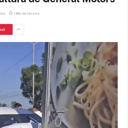
ios
1 Min de lectura
est