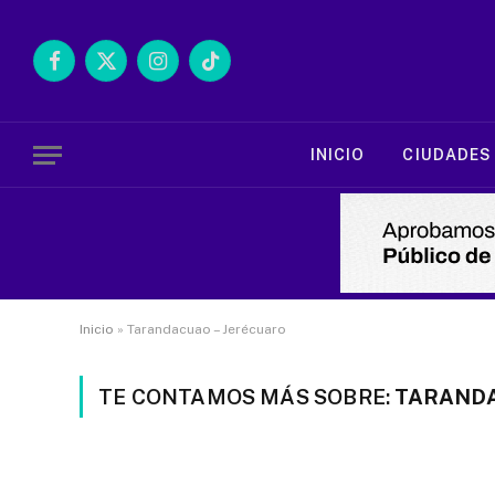
Facebook
X
Instagram
TikTok
(Twitter)
INICIO
CIUDADES
Inicio
»
Tarandacuao – Jerécuaro
TE CONTAMOS MÁS SOBRE:
TARANDA