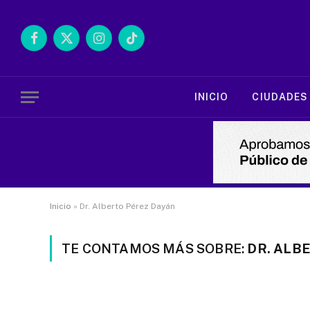
Facebook
X
Instagram
TikTok
(Twitter)
INICIO
CIUDADES
Inicio
»
Dr. Alberto Pérez Dayán
TE CONTAMOS MÁS SOBRE:
DR. ALB