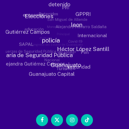
Facebook
X
Instagram
TikTok
(Twitter)