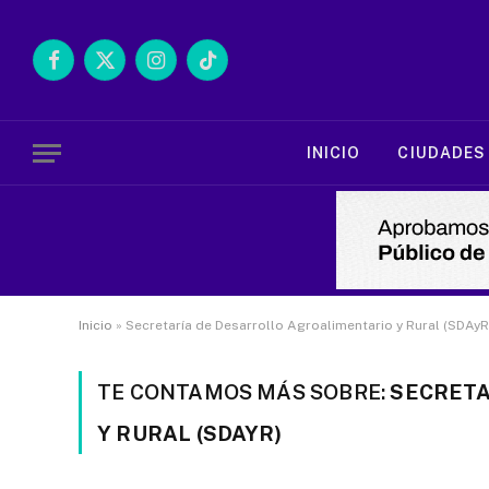
Facebook
X
Instagram
TikTok
(Twitter)
INICIO
CIUDADES
Inicio
»
Secretaría de Desarrollo Agroalimentario y Rural (SDAyR
TE CONTAMOS MÁS SOBRE:
SECRETA
Y RURAL (SDAYR)