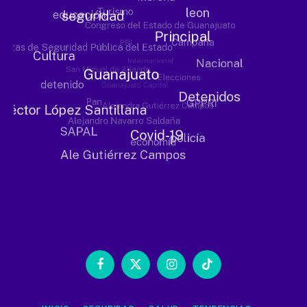
Facebook
X
Instagram
TikTok
(Twitter)