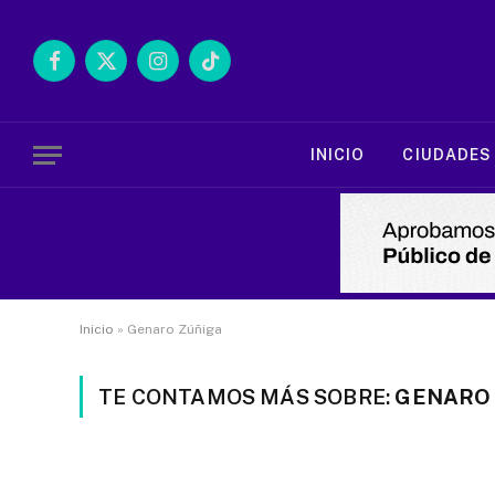
Facebook
X
Instagram
TikTok
(Twitter)
INICIO
CIUDADES
Inicio
»
Genaro Zúñiga
TE CONTAMOS MÁS SOBRE:
GENARO