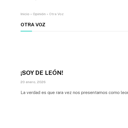
Inicio
»
Opinión
»
Otra Voz
OTRA VOZ
¡SOY DE LEÓN!
20 enero, 2026
La verdad es que rara vez nos presentamos como leo