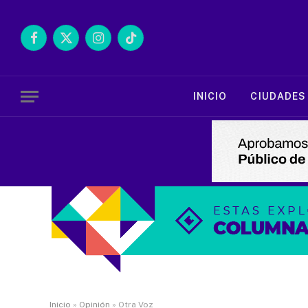
Facebook
X
Instagram
TikTok
(Twitter)
INICIO
CIUDADES
Inicio
»
Opinión
»
Otra Voz